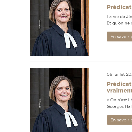
Prédicati
La vie de Jé
Et qu’on ne 
En savoir 
06 juillet 2
Prédicati
vraimen
« On n’est li
Georges Hal
En savoir 