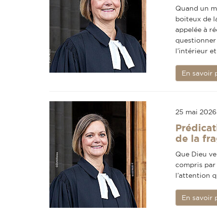
Quand un mi
boiteux de l
appelée à ré
questionner 
l’intérieur e
En savoir 
25 mai 2026
Prédicat
de la fra
Que Dieu veu
compris par 
l’attention 
En savoir 