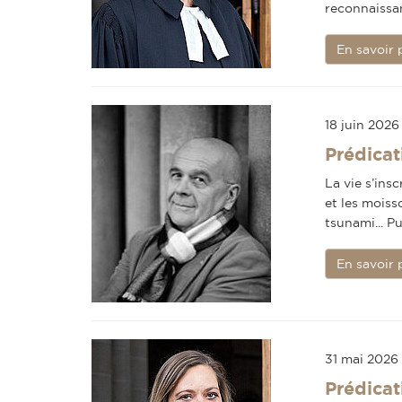
reconnaissa
En savoir 
18 juin 2026
Prédicat
La vie s’insc
et les moiss
tsunami... Pu
En savoir 
31 mai 2026
Prédicat