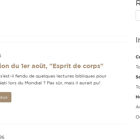
R
I
6
Cu
ion du 1er août, "Esprit de corps"
T
s’est-il fendu de quelques lectures bibliques pour
So
ati lors du Mondial ? Pas sûr, mais il aurait pu!
To
H
plus
Av
O
026