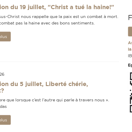
on du 19 juillet, "Christ a tué la haine!"
F
sus-Christ nous rappelle que la paix est un combat à mort.
combat pas la haine avec des bons sentiments.
plus
A
l
I
E
026
on du 5 juillet, Liberté chérie,
t?
bre que lorsque c’est l’autre qui parle à travers nous ».
das
plus