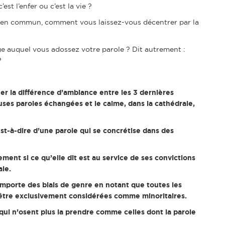
t l’enfer ou c’est la vie ?
ien commun, comment vous laissez-vous décentrer par la
age auquel vous adossez votre parole ? Dit autrement :
?
a différence d’ambiance entre les 3 dernières
es paroles échangées et le calme, dans la cathédrale,
est-à-dire d’une parole qui se concrétise dans des
nt si ce qu’elle dit est au service de ses convictions
le.
omporte des biais de genre en notant que toutes les
d’être exclusivement considérées comme minoritaires.
s qui n’osent plus la prendre comme celles dont la parole