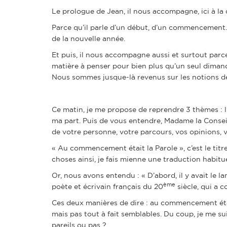
Le prologue de Jean, il nous accompagne, ici à la 
Parce qu’il parle d’un début, d’un commencement. 
de la nouvelle année.
Et puis, il nous accompagne aussi et surtout parc
matière à penser pour bien plus qu’un seul dimanc
Nous sommes jusque-là revenus sur les notions de
Ce matin, je me propose de reprendre 3 thèmes : l’al
ma part. Puis de vous entendre, Madame la Conseil
de votre personne, votre parcours, vos opinions, 
« Au commencement était la Parole », c’est le titr
choses ainsi, je fais mienne une traduction habitu
Or, nous avons entendu : « D’abord, il y avait le l
ème
poète et écrivain français du 20
siècle, qui a 
Ces deux manières de dire : au commencement était
mais pas tout à fait semblables. Du coup, je me sui
pareils ou pas ?