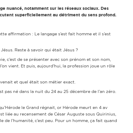
ngage nuancé, notamment sur les réseaux sociaux. Des
rcutent superficiellement au détriment du sens profond.
tte affirmation : Le langage s’est fait homme et il s’est
Jésus. Reste à savoir qui était Jésus ?
vie, c’est de se présenter avec son prénom et son nom,
’on vient. Et puis, aujourd’hui, la profession joue un rôle
l venait et quel était son métier exact.
est pas né dans la nuit du 24 au 25 décembre de l’an zéro.
s qu’Hérode le Grand régnait, or Hérode meurt en 4 av
 est liée au recensement de César Auguste sous Quirinius,
elle de l’humanité, c’est peu. Pour un homme, ça fait quand