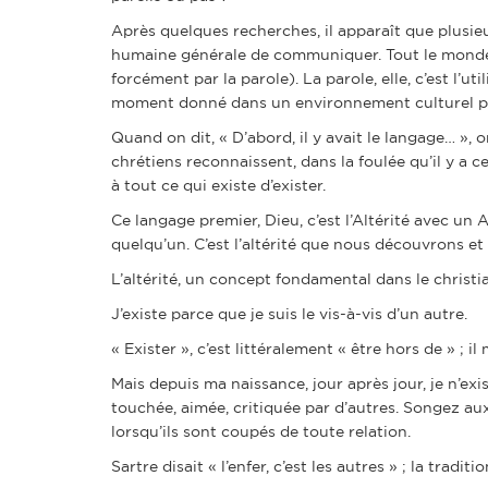
Après quelques recherches, il apparaît que plusieu
humaine générale de communiquer. Tout le monde 
forcément par la parole). La parole, elle, c’est l’u
moment donné dans un environnement culturel par
Quand on dit, « D’abord, il y avait le langage… », 
chrétiens reconnaissent, dans la foulée qu’il y a 
à tout ce qui existe d’exister.
Ce langage premier, Dieu, c’est l’Altérité avec un
quelqu’un. C’est l’altérité que nous découvrons e
L’altérité, un concept fondamental dans le christi
J’existe parce que je suis le vis-à-vis d’un autre.
« Exister », c’est littéralement « être hors de » ; i
Mais depuis ma naissance, jour après jour, je n’ex
touchée, aimée, critiquée par d’autres. Songez a
lorsqu’ils sont coupés de toute relation.
Sartre disait « l’enfer, c’est les autres » ; la traditi