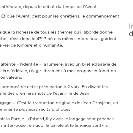
cathédrale, depuis le début du temps de l’Avent.
Et que l’Avent, c’est pour les chrétiens, le commencement
I
d
e que la richesse de tous les thèmes qu’il aborde donne
ème
he ; c’est donc le 4
où ces mêmes mots nous guident.
 vie, de lumière et d’humanité.
térité – l’identité – la lumière, avec un bref éclairage de
lère fédérale, réagir librement à mes propos en fonction
vos valeurs.
e annoncé de cette prédication à 2 voix. En disant les
elle des premiers mots de l’évangile de Jean.
angage ». C’est la traduction originale de Jean Grosjean, un
commenté plusieurs récits bibliques.
 la Parole - d’abord, il y avait le langage sont proches
s interrogée : en quoi la parole et le langage sont-ils