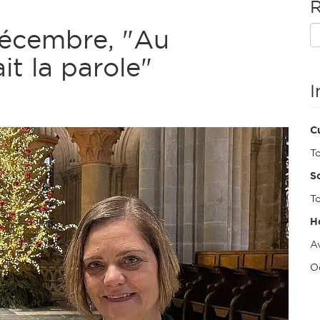
R
décembre, "Au
t la parole"
I
Cu
T
So
To
H
Av
O