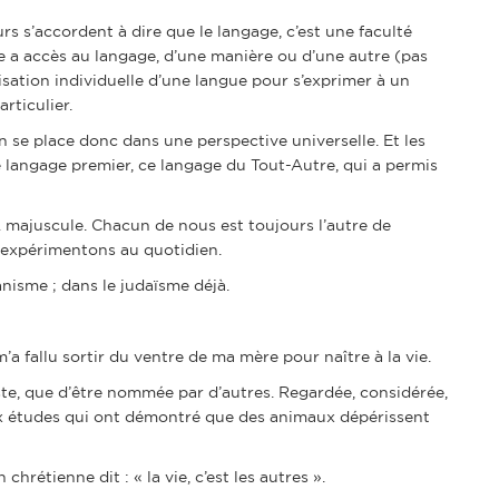
rs s’accordent à dire que le langage, c’est une faculté
a accès au langage, d’une manière ou d’une autre (pas
tilisation individuelle d’une langue pour s’exprimer à un
ticulier.
on se place donc dans une perspective universelle. Et les
ce langage premier, ce langage du Tout-Autre, qui a permis
 A majuscule. Chacun de nous est toujours l’autre de
t expérimentons au quotidien.
anisme ; dans le judaïsme déjà.
l m’a fallu sortir du ventre de ma mère pour naître à la vie.
iste, que d’être nommée par d’autres. Regardée, considérée,
ux études qui ont démontré que des animaux dépérissent
on chrétienne dit : « la vie, c’est les autres ».