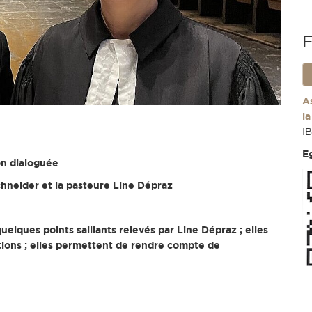
F
A
l
I
E
ion dialoguée
chneider et la pasteure Line Dépraz
elques points saillants relevés par Line Dépraz ; elles
ations ; elles permettent de rendre compte de