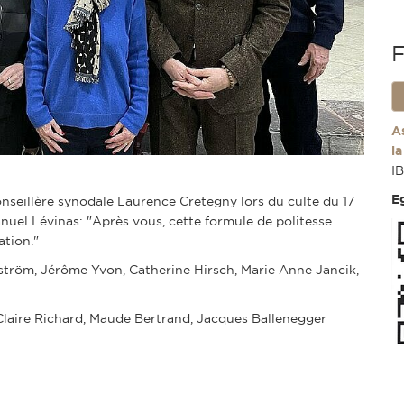
F
A
l
I
E
onseillère synodale Laurence Cretegny lors du culte du 17
l Lévinas: "Après vous, cette formule de politesse
ation."
ström, Jérôme Yvon, Catherine Hirsch, Marie Anne Jancik,
Claire Richard, Maude Bertrand, Jacques Ballenegger