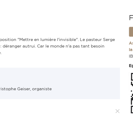
F
xposition "Mettre en lumière l'invisible". Le pasteur Serge
A
: déranger autrui. Car le monde n'a pas tant besoin
l
.
I
E
istophe Geiser, organiste