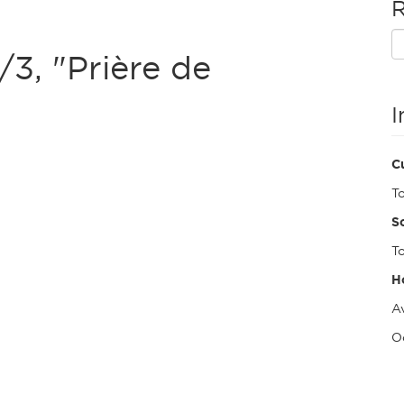
R
/3, "Prière de
I
Cu
T
So
To
H
Av
O